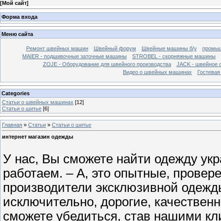
[
Мой сайт
]
Форма входа
Меню сайта
Ремонт швейных машин
Швейный форум
Швейные машины б/у
промыш
MAIER - подшивочные заточные машины
STROBEL - скорняжные машины
ZOJE - Оборудование для швейного производства
JACK - швейное 
Видео о швейных машинах
Гостевая
Categories
Cтатьи о швейных машинах
[12]
Статьи о шитье
[6]
Главная
»
Статьи
»
Статьи о шитье
интернет магазин одежды
У нас, Вы сможете найти одежду ук
работаем. – А, это опытные, прове
производители эксклюзивной одежд
исключительно, дорогие, качественн
сможете убедиться, став нашими кл