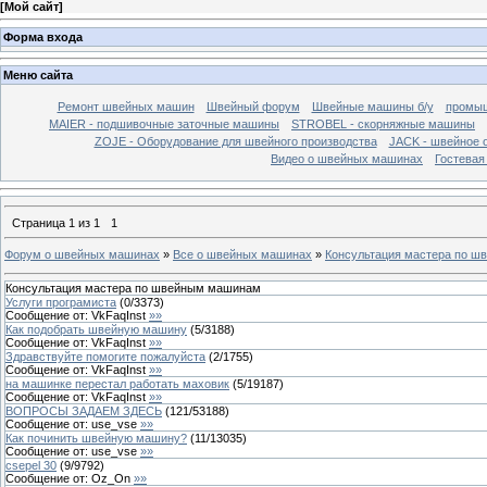
[
Мой сайт
]
Форма входа
Меню сайта
Ремонт швейных машин
Швейный форум
Швейные машины б/у
промыш
MAIER - подшивочные заточные машины
STROBEL - скорняжные машины
ZOJE - Оборудование для швейного производства
JACK - швейное 
Видео о швейных машинах
Гостевая
Страница
1
из
1
1
Форум о швейных машинах
»
Все о швейных машинах
»
Консультация мастера по 
Консультация мастера по швейным машинам
Услуги програмиста
(
0
/
3373
)
Сообщение от:
VkFaqInst
»»
Как подобрать швейную машину
(
5
/
3188
)
Сообщение от:
VkFaqInst
»»
Здравствуйте помогите пожалуйста
(
2
/
1755
)
Сообщение от:
VkFaqInst
»»
на машинке перестал работать маховик
(
5
/
19187
)
Сообщение от:
VkFaqInst
»»
ВОПРОСЫ ЗАДАЕМ ЗДЕСЬ
(
121
/
53188
)
Сообщение от:
use_vse
»»
Как починить швейную машину?
(
11
/
13035
)
Сообщение от:
use_vse
»»
csepel 30
(
9
/
9792
)
Сообщение от:
Oz_On
»»