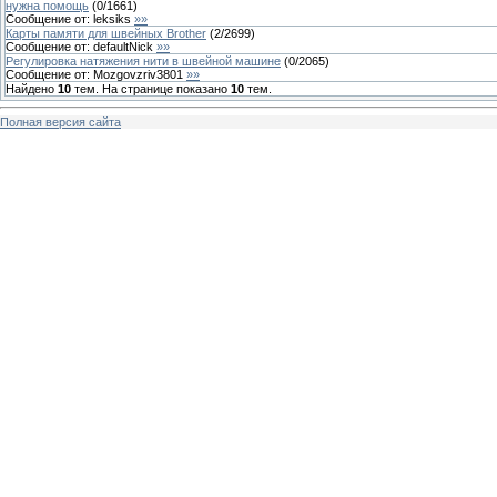
нужна помощь
(
0
/
1661
)
Сообщение от:
leksiks
»»
Карты памяти для швейных Brother
(
2
/
2699
)
Сообщение от:
defaultNick
»»
Регулировка натяжения нити в швейной машине
(
0
/
2065
)
Сообщение от:
Mozgovzriv3801
»»
Найдено
10
тем. На странице показано
10
тем.
Полная версия сайта